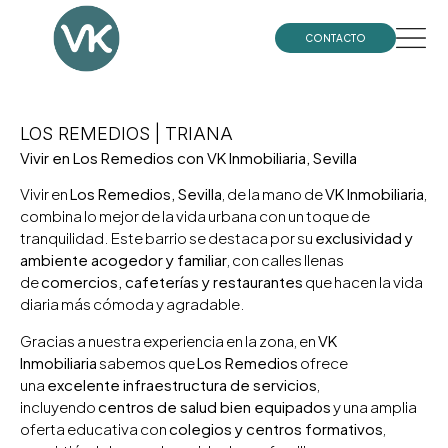
CONTACTO
LOS REMEDIOS | TRIANA
Vivir en Los Remedios con VK Inmobiliaria, Sevilla
Vivir en
Los Remedios, Sevilla
, de la mano de
VK Inmobiliaria
,
combina lo mejor de la vida urbana con un toque de
tranquilidad. Este barrio se destaca por su
exclusividad y
ambiente acogedor y familiar
, con calles llenas
de
comercios, cafeterías y restaurantes
que hacen la vida
diaria más cómoda y agradable.
Gracias a nuestra experiencia en la zona, en
VK
Inmobiliaria
sabemos que
Los Remedios
ofrece
una
excelente infraestructura de servicios
,
incluyendo
centros de salud bien equipados
y una amplia
oferta educativa con
colegios y centros formativos
,