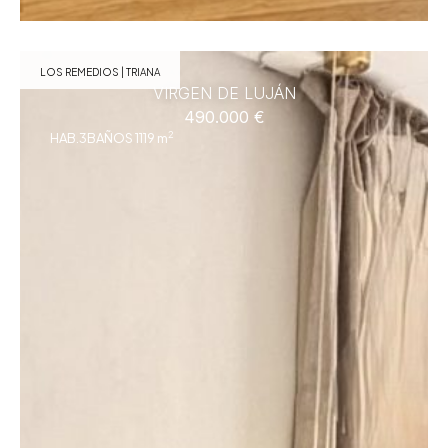
LOS REMEDIOS | TRIANA
VIRGEN DE LUJÁN
490.000 €
2
HAB.3
BAÑOS 1
119 m