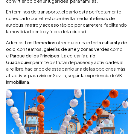
convirtiéndolo en un lugar ideal para familias.
En términos de transporte, el barrio está perfectamente
conectado con el resto de Sevilla mediante
líneas de
autobús, metro y acceso rápido por carretera
, facilitando
la movilidad dentro y fuera de la ciudad.
Además,
Los Remedios
ofrece una rica
oferta cultural y de
ocio
, con
teatros, galerías de arte y zonas verdes
como
el
Parque de los Príncipes
. La cercanía al
río
Guadalquivir
permite disfrutar de paseos y actividades al
aire libre, haciendo de este barrio una de las opciones más
atractivas para vivir en Sevilla, según la experiencia de
VK
Inmobiliaria
.