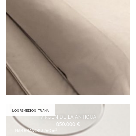
LOS REMEDIOS | TRIANA
VIRGEN DE LA ANTIGUA
850.000 €
2
HAB.5
BAÑOS 3
260 m