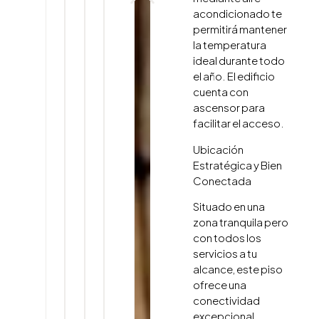
acondicionado te
permitirá mantener
la temperatura
ideal durante todo
el año. El edificio
cuenta con
ascensor para
facilitar el acceso.
Ubicación
Estratégica y Bien
Conectada
Situado en una
zona tranquila pero
con todos los
servicios a tu
alcance, este piso
ofrece una
conectividad
excepcional.