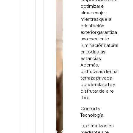
optimizar el
almacenaje,
mientras que la
orientación
exterior garantiza
una excelente
iluminación natural
en todas las
estancias.
Además,
disfrutarás de una
terraza privada
donde relajarte y
disfrutar del aire
libre.
Confort y
Tecnología
La climatización
mediante aire