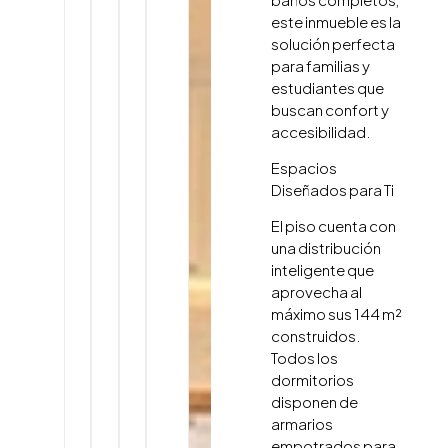
este inmueble es la
solución perfecta
para familias y
estudiantes que
buscan confort y
accesibilidad.
Espacios
Diseñados para Ti
El piso cuenta con
una distribución
inteligente que
aprovecha al
máximo sus 144 m²
construidos.
Todos los
dormitorios
disponen de
armarios
empotrados para