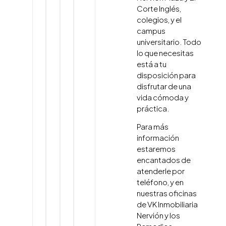
Corte Inglés,
colegios, y el
campus
universitario. Todo
lo que necesitas
está a tu
disposición para
disfrutar de una
vida cómoda y
práctica.
Para más
información
estaremos
encantados de
atenderle por
teléfono, y en
nuestras oficinas
de VK Inmobiliaria
Nervión y los