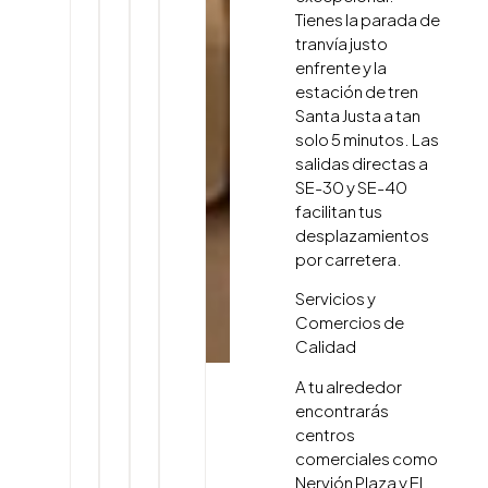
Tienes la parada de
tranvía justo
enfrente y la
estación de tren
Santa Justa a tan
solo 5 minutos. Las
salidas directas a
SE-30 y SE-40
facilitan tus
desplazamientos
por carretera.
Servicios y
Comercios de
Calidad
A tu alrededor
encontrarás
centros
comerciales como
Nervión Plaza y El