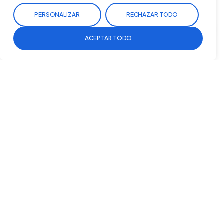
Teléfono
PERSONALIZAR
RECHAZAR TODO
VALORACIÓN GRATUITA
ACEPTAR TODO
Sitio de Confianza
He leído y acepto la
política de privacidad
Verificado por:
Trustindex