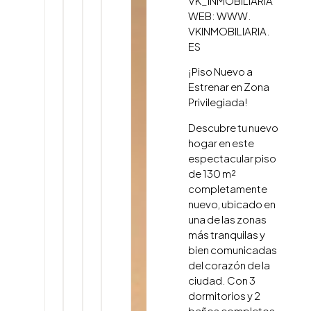
VK_INMOBILIARIA
WEB: WWW.
VKINMOBILIARIA.
ES
¡Piso Nuevo a
Estrenar en Zona
Privilegiada!
Descubre tu nuevo
hogar en este
espectacular piso
de 130 m²
completamente
nuevo, ubicado en
una de las zonas
más tranquilas y
bien comunicadas
del corazón de la
ciudad. Con 3
dormitorios y 2
baños completos,