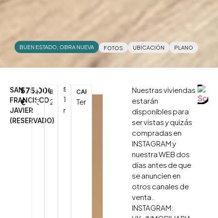
BUEN ESTADO
,
OBRA NUEVA
UBICACIÓN
PLANO
FOTOS
Nuestras viviendas
SAN
575.000
SUP.
HAB.
BAÑOS
CARACTERÍSTICAS
130
FRANCISCO
estarán
3
2
Terraza/Balcón
€
2
m
JAVIER
disponibles para
(RESERVADO)
ser vistas y quizás
compradas en
INSTAGRAM y
nuestra WEB dos
días antes de que
se anuncien en
otros canales de
venta.
INSTAGRAM: