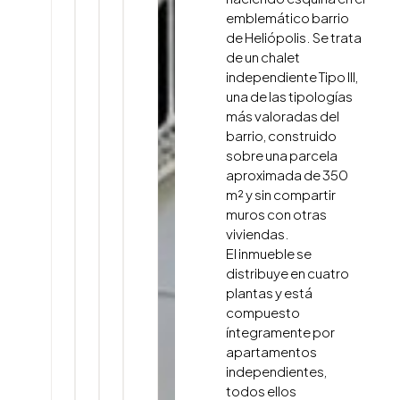
emblemático barrio
de Heliópolis. Se trata
de un chalet
independiente Tipo III,
una de las tipologías
más valoradas del
barrio, construido
sobre una parcela
aproximada de 350
m² y sin compartir
muros con otras
viviendas.
El inmueble se
distribuye en cuatro
plantas y está
compuesto
íntegramente por
apartamentos
independientes,
todos ellos