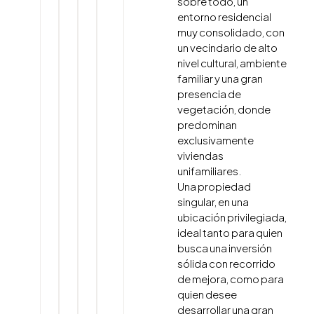
sobre todo, un
entorno residencial
muy consolidado, con
un vecindario de alto
nivel cultural, ambiente
familiar y una gran
presencia de
vegetación, donde
predominan
exclusivamente
viviendas
unifamiliares.
Una propiedad
singular, en una
ubicación privilegiada,
ideal tanto para quien
busca una inversión
sólida con recorrido
de mejora, como para
quien desee
desarrollar una gran