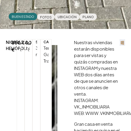
BUEN ESTADO
UBICACIÓN
PLANO
FOTOS
Nuestras viviendas
NICARAGUA,
850.000
SUP.
CARACTERÍSTICAS
HAB.
BAÑOS
388
Terraza/Balcón,
HELIÓPOLIS
estarán disponibles
8
8
€
2
m
Garaje,
para ser vistas y
Trastero
quizás compradas en
INSTAGRAM y nuestra
WEB dos días antes
de que se anuncien en
otros canales de
venta.
INSTAGRAM:
VK_INMOBILIARIA
WEB:WWW.VKINMOBILIARI
Gran casa en venta
haciendo esquina en el