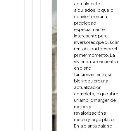
actualmente
alquilados, lo que lo
convierte en una
propiedad
especialmente
interesante para
inversores que buscan
rentabilidad desde el
primer momento. La
vivienda se encuentra
en pleno
funcionamiento, si
bien requiere una
actualización
completa, lo que abre
un amplio margen de
mejora y
revalorización a
medio y largo plazo.
En la planta baja se