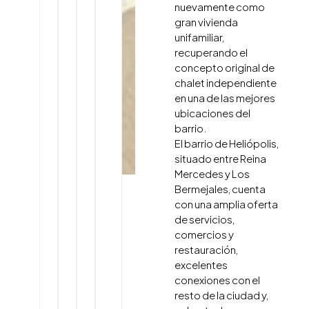
nuevamente como
gran vivienda
unifamiliar,
recuperando el
concepto original de
chalet independiente
en una de las mejores
ubicaciones del
barrio.
El barrio de Heliópolis,
situado entre Reina
Mercedes y Los
Bermejales, cuenta
con una amplia oferta
de servicios,
comercios y
restauración,
excelentes
conexiones con el
resto de la ciudad y,