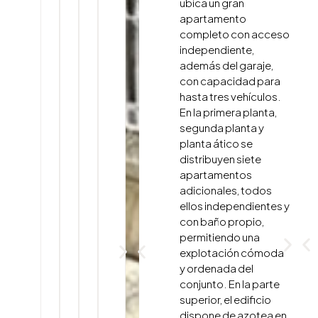
ubica un gran
apartamento
completo con acceso
independiente,
además del garaje,
con capacidad para
hasta tres vehículos.
En la primera planta,
segunda planta y
planta ático se
distribuyen siete
apartamentos
adicionales, todos
ellos independientes y
con baño propio,
permitiendo una
explotación cómoda
y ordenada del
conjunto. En la parte
superior, el edificio
dispone de azotea en