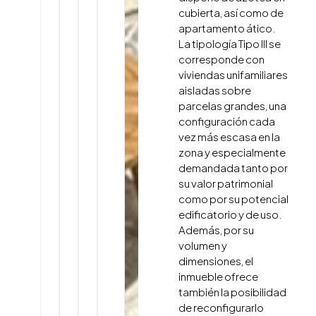
cubierta, así como de
apartamento ático.
La tipología Tipo III se
corresponde con
viviendas unifamiliares
aisladas sobre
parcelas grandes, una
configuración cada
vez más escasa en la
zona y especialmente
demandada tanto por
su valor patrimonial
como por su potencial
edificatorio y de uso.
Además, por su
volumen y
dimensiones, el
inmueble ofrece
también la posibilidad
de reconfigurarlo