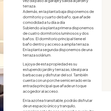
vez da paso al garaje y salida al jardín y
terraza.
Además, en la planta baja disponemos de
dormitorio y cuarto de baño, que añade
comodidad a tu día a día
Subiendo a la planta primera disponemos
de cuatro dormitorios luminosos y dos
baños. El dormitorio principal tiene el
baño dentro y acceso a amplia terraza.
En la planta segunda disponemos de una
terraza solárium.
La joya de esta propiedad es su
estupendo jardín y terrazas, ideal para
barbacoas y disfrutar del sol. También
cuenta con un porche semicerrado en la
entrada principal que añade un toque
acogedor al acceso.
En la azotea transitable, podrás disfrutar
de un espacio único y tranquilo,