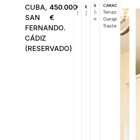
SUP.
CARACTERÍSTICA
CUBA,
450.000
HAB.
BAÑOS
180
Terraza/Balcón,
5
3
SAN
€
2
m
Garaje,
Trastero
FERNANDO.
CÁDIZ
(RESERVADO)