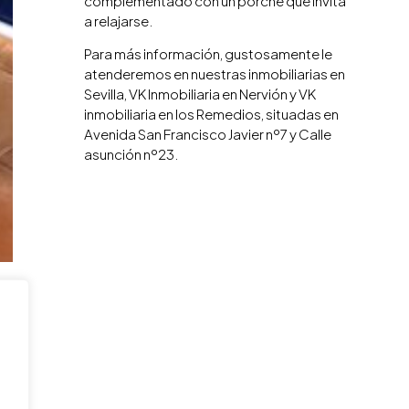
complementado con un porche que invita
a relajarse.
Para más información, gustosamente le
atenderemos en nuestras inmobiliarias en
Sevilla, VK Inmobiliaria en Nervión y VK
inmobiliaria en los Remedios, situadas en
Avenida San Francisco Javier nº7 y Calle
asunción nº23.