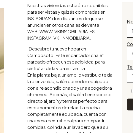
Nuestras viviendas estarán disponibles
S
para ser vistas y quizás compradas en
INSTAGRAM dos días antes de que se
No
anuncien en otros canales de venta.
WEB: WWW.VKINMOBILIARIA.ES
INSTAGRAM: VK_INMOBILIARIA.
Co
¡Descubre tu nuevo hogar en
Camposoto! Este encantador chalet
pareado ofrece un espacio ideal para
Te
disfrutar de la vida en familia.
En la planta baja, un amplio vestíbulo te da
la bienvenida, salón comedor equipado
con aire acondicionado y una acogedora
chimenea. Además, el salón tiene acceso
directo al jardín y terraza perfecto para
esos momentos de relax. La cocina,
completamente equipada, cuenta con
una mesa central ideal para compartir
comidas, colinda a un lavadero que a su