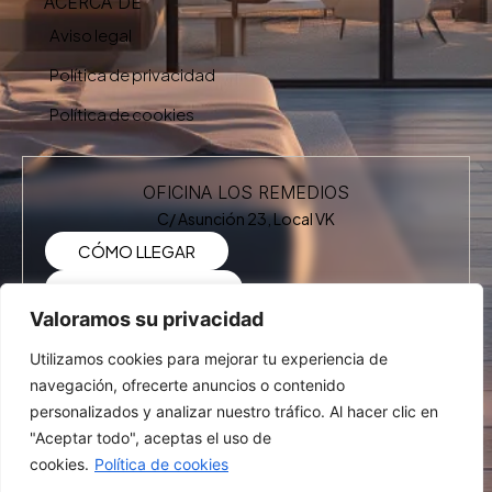
ACERCA DE
Aviso legal
Política de privacidad
Política de cookies
OFICINA LOS REMEDIOS
C/ Asunción 23, Local VK
CÓMO LLEGAR
+34 955 19 28 90
Valoramos su privacidad
Utilizamos cookies para mejorar tu experiencia de
OFICINA NERVIÓN
navegación, ofrecerte anuncios o contenido
Av. San Francisco Javier 7, Local VK
personalizados y analizar nuestro tráfico. Al hacer clic en
CÓMO LLEGAR
"Aceptar todo", aceptas el uso de
cookies.
Política de cookies
+34 954 70 15 15