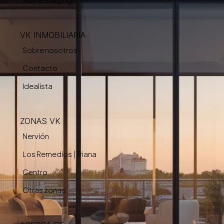
VK INMOBILIARIA
Sobre nosotros
Contacto
Idealista
ZONAS VK
Nervión
Los Remedios | Triana
Centro
Otras zonas