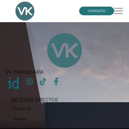
Alberto
CONTACTO
VK INMOBILIARIA
ACCESOS DIRECTOS
Comprar
Vender
Home Staging